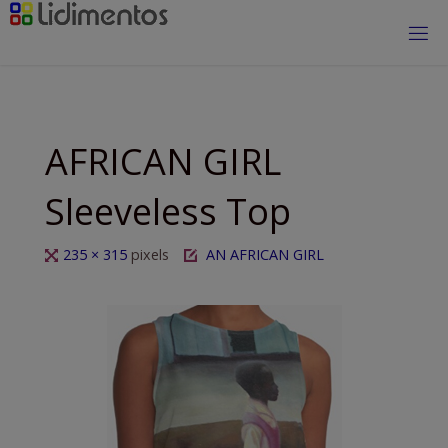
Saltar
al
contenido
AFRICAN GIRL
Sleeveless Top
Tamaño
235 × 315
pixels
AN AFRICAN GIRL
completo