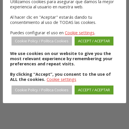
Utilizamos cookies para asegurar que damos la mejor
Delta House Studios, unit 16
experiencia al usuario en nuestra web.
Riverside Road,
Al hacer clic en "Aceptar" estarás dando tu
SW17 0BA
consentimiento al uso de TODAS las cookies.
London
Puedes configurar el uso en
Cookie settings
.
UNITED KINGDOM
Cookie Policy / Política Cookies
ACCEPT / ACEPTAR
[
map
]
We use cookies on our website to give you the
most relevant experience by remembering your
preferences and repeat visits.
SHOPS
By clicking “Accept”, you consent to the use of
ALL the cookies.
Cookie settings
Cookie Policy / Política Cookies
ACCEPT / ACEPTAR