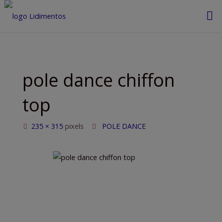
Saltar
al
contenido
pole dance chiffon
top
Tamaño
235 × 315
pixels
POLE DANCE
completo