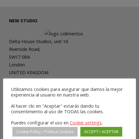
NEW STUDIO
Delta House Studios, unit 16
Riverside Road,
SW17 0BA
London
UNITED KINGDOM
[
map
]
Utilizamos cookies para asegurar que damos la mejor
experiencia al usuario en nuestra web.
Al hacer clic en "Aceptar" estarás dando tu
consentimiento al uso de TODAS las cookies.
SHOPS
Puedes configurar el uso en
Cookie settings
.
Cookie Policy / Política Cookies
ACCEPT / ACEPTAR