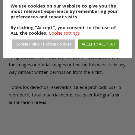
We use cookies on our website to give you the
most relevant experience by remembering your
preferences and repeat visits.
By clicking “Accept”, you consent to the use of
ALL the cookies.
Cookie settings
Cookie Policy / Política Cookies
ACCEPT / ACEPTAR
COPYRIGHT
All rights reserved. You may not use or reproduce any of
the images or partial images or text on this website in any
way without written permission from the artist.
Todos los derechos reservados. Queda prohibido usar o
reproducir, total o parcialmente, cualquier fotografía sin
autorización previa.