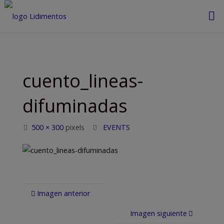
Saltar
al
contenido
cuento_lineas-
difuminadas
Tamaño
500 × 300
pixels
EVENTS
completo
Imagen anterior
Imagen siguiente