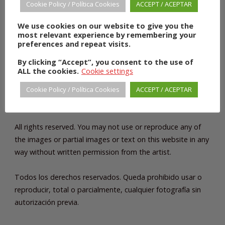
Cookie Policy / Política Cookies
ACCEPT / ACEPTAR
We use cookies on our website to give you the
most relevant experience by remembering your
preferences and repeat visits.
By clicking “Accept”, you consent to the use of
ALL the cookies.
Cookie settings
Cookie Policy / Política Cookies
ACCEPT / ACEPTAR
COPYRIGHT
All rights reserved. You may not use or reproduce any of
the images or partial images or text on this website in any
way without written permission from the artist.
Todos los derechos reservados. Queda prohibido usar o
reproducir, total o parcialmente, cualquier fotografía sin
autorización previa.