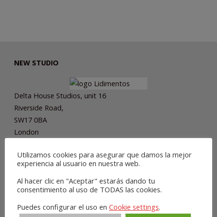
NEW STUDIO
Delta House Studios, unit 16
Riverside Road,
SW17 0BA
London
UNITED KINGDOM
Utilizamos cookies para asegurar que damos la mejor
[
map
]
experiencia al usuario en nuestra web.
Al hacer clic en "Aceptar" estarás dando tu
consentimiento al uso de TODAS las cookies.
Puedes configurar el uso en
Cookie settings
.
SHOPS