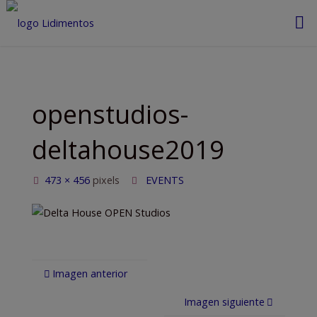
Saltar
al
contenido
openstudios-
deltahouse2019
Tamaño
473 × 456
pixels
EVENTS
completo
Imagen anterior
Imagen siguiente