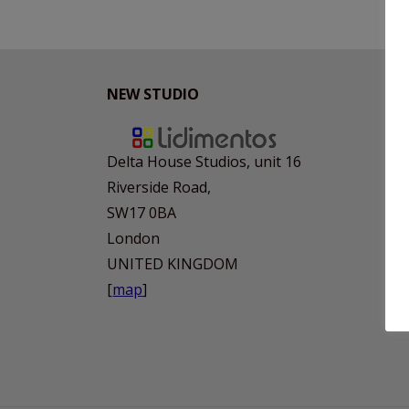
NEW STUDIO
Delta House Studios, unit 16
Riverside Road,
SW17 0BA
London
UNITED KINGDOM
[
map
]