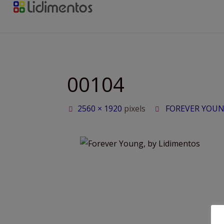
Saltar
al
contenido
00104
Tamaño
2560 × 1920
pixels
FOREVER YOU
completo