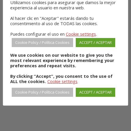
Utilizamos cookies para asegurar que damos la mejor
Riverside Road,
experiencia al usuario en nuestra web.
SW17 0BA
London
Al hacer clic en "Aceptar" estarás dando tu
consentimiento al uso de TODAS las cookies.
UNITED KINGDOM
[
map
]
Puedes configurar el uso en
Cookie settings
.
Cookie Policy / Política Cookies
ACCEPT / ACEPTAR
We use cookies on our website to give you the
most relevant experience by remembering your
SHOPS
preferences and repeat visits.
By clicking “Accept”, you consent to the use of
ALL the cookies.
Cookie settings
Cookie Policy / Política Cookies
ACCEPT / ACEPTAR