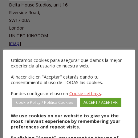
Delta House Studios, unit 16
Riverside Road,
SW17 0BA
London
UNITED KINGDOM
[
map
]
Utilizamos cookies para asegurar que damos la mejor
experiencia al usuario en nuestra web.
SHOPS
Al hacer clic en "Aceptar" estarás dando tu
consentimiento al uso de TODAS las cookies.
Puedes configurar el uso en
Cookie settings
.
Cookie Policy / Política Cookies
ACCEPT / ACEPTAR
We use cookies on our website to give you the
most relevant experience by remembering your
preferences and repeat visits.
By clicking “Accept”, you consent to the use of