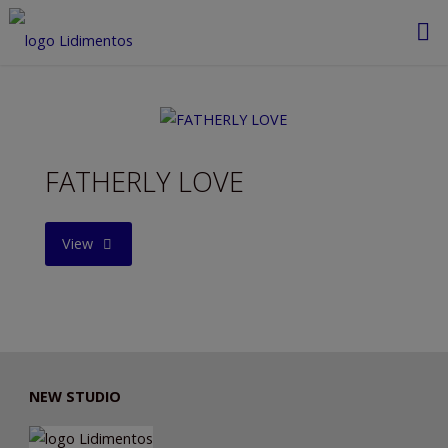
Saltar
al
contenido
FATHERLY LOVE
"FATHERLY
View
LOVE"
NEW STUDIO