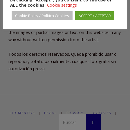
ALL the cookies.
Cookie settings
COPYRIGHT
Cookie Policy / Política Cookies
ACCEPT / ACEPTAR
All rights reserved. You may not use or reproduce any of
the images or partial images or text on this website in any
way without written permission from the artist.
Todos los derechos reservados. Queda prohibido usar o
reproducir, total o parcialmente, cualquier fotografía sin
autorización previa.
LIDIMENTOS
|
LEGAL
|
PRIVACY
|
COOKIES
|
Buscar:
Buscar