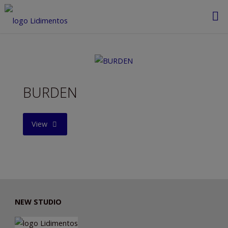
Saltar
al
contenido
BURDEN
"BURDEN"
View
NEW STUDIO