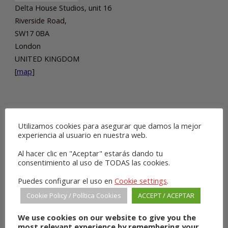
Delta House Studios, unit 16
Riverside Road,
SW17 0BA
London
UNITED KINGDOM
[
map
]
Utilizamos cookies para asegurar que damos la mejor
SHOPS
experiencia al usuario en nuestra web.
Al hacer clic en "Aceptar" estarás dando tu
consentimiento al uso de TODAS las cookies.
Puedes configurar el uso en
Cookie settings
.
Cookie Policy / Política Cookies
ACCEPT / ACEPTAR
We use cookies on our website to give you the
most relevant experience by remembering your