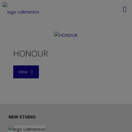
Saltar
al
contenido
HONOUR
"HONOUR"
View
NEW STUDIO