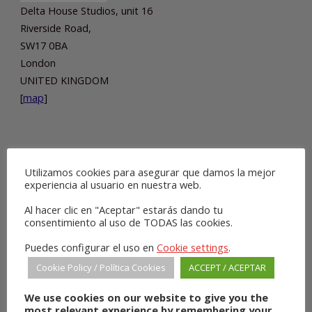
Delta House Studios, unit 16
Riverside Road,
SW17 0BA
London
UNITED KINGDOM
[
map
]
Utilizamos cookies para asegurar que damos la mejor
SHOPS
experiencia al usuario en nuestra web.
Al hacer clic en "Aceptar" estarás dando tu
consentimiento al uso de TODAS las cookies.
Puedes configurar el uso en
Cookie settings
.
Cookie Policy / Política Cookies
ACCEPT / ACEPTAR
We use cookies on our website to give you the
most relevant experience by remembering your