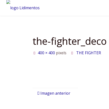
Saltar
al
contenido
the-fighter_deco
Tamaño
400 × 400
pixels
THE FIGHTER
completo
Imagen anterior