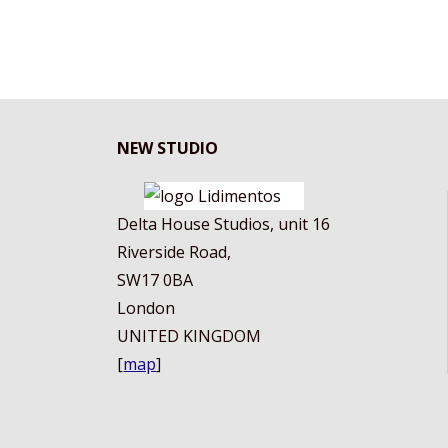
NEW STUDIO
Delta House Studios, unit 16
Riverside Road,
SW17 0BA
London
UNITED KINGDOM
[
map
]