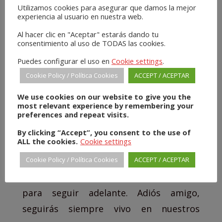
cuando los hospitales de su región ya
Utilizamos cookies para asegurar que damos la mejor
experiencia al usuario en nuestra web.
estaban saturados ante esa nueva
enfermedad completamente
Al hacer clic en "Aceptar" estarás dando tu
consentimiento al uso de TODAS las cookies.
desconocida y que nos superó a todos. A
Puedes configurar el uso en
Cookie settings
.
pesar de todo, lo vivió con resignación y
Cookie Policy / Política Cookies
ACCEPT / ACEPTAR
sus primeros días en el hospital los
We use cookies on our website to give you the
dedicó a poner al día a sus compañeros
most relevant experience by remembering your
de la oficina y delegar las tareas
preferences and repeat visits.
pendientes. Los últimos los pasó en la
By clicking “Accept”, you consent to the use of
ALL the cookies.
Cookie settings
UCI con un hilo de vida que finalmente se
Cookie Policy / Política Cookies
ACCEPT / ACEPTAR
rompió. Sin embargo, su luz se quedó
para iluminarnos a todos y darnos fuerza
para seguir adelante. Adiós amigo,
seguirás siempre vivo en nuestros